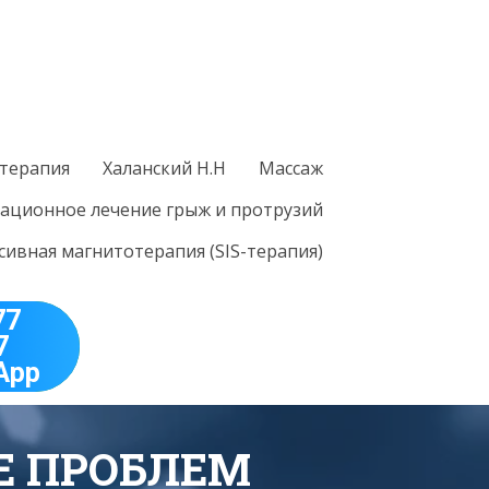
терапия
Халанский Н.Н
Массаж
ационное лечение грыж и протрузий
ивная магнитотерапия (SIS-терапия)
77
7
App
Е ПРОБЛЕМ