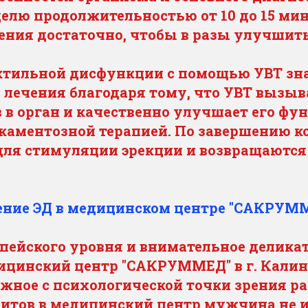
еделю продолжительностью от 10 до 15 ми
ния достаточно, чтобы в разы улучшить
ектильной дисфункции с помощью УВТ зн
лечения благодаря тому, что УВТ вызывае
 в орган и качественно улучшает его фу
икаментозной терапией. По завершению
для стимуляции эрекции и возвращаются
ение ЭД в медицинском центре "САКРУМ
пейского уровня и внимательное делика
ицинский центр "САКРУММЕД" в г. Калин
жное с психологической точки зрения ра
зитов в медицинский центр мужчина не 