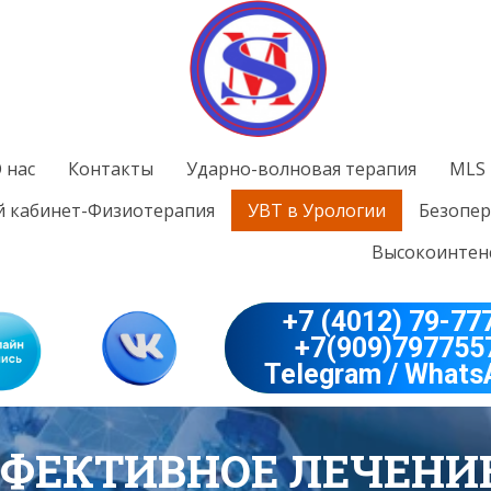
 нас
Контакты
Ударно-волновая терапия
MLS 
 кабинет-Физиотерапия
УВТ в Урологии
Безопер
Высокоинтенс
+7 (4012) 79-77
+7(909)797755
Telegram / Whats
ФЕКТИВНОЕ ЛЕЧЕНИ