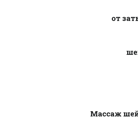
от зат
ше
Массаж шей