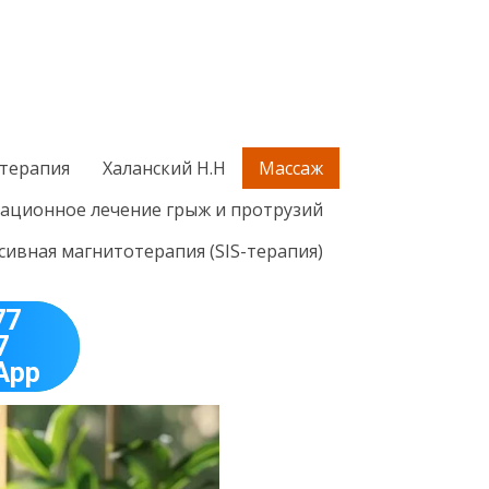
терапия
Халанский Н.Н
Массаж
ационное лечение грыж и протрузий
ивная магнитотерапия (SIS-терапия)
77
7
App